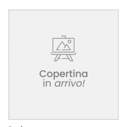
della
Musica
Classica