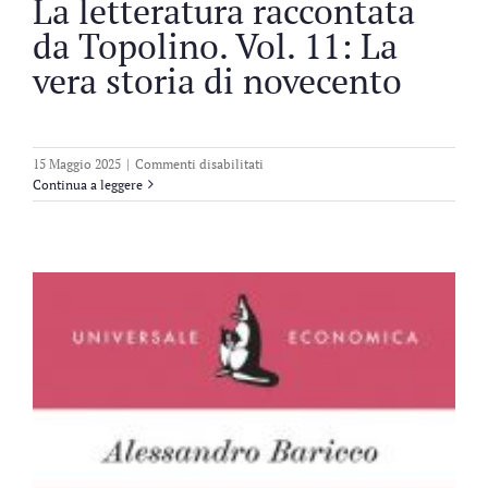
La letteratura raccontata
da Topolino. Vol. 11: La
vera storia di novecento
su
15 Maggio 2025
|
Commenti disabilitati
La
Continua a leggere
letteratura
raccontata
da
Topolino.
Vol.
11:
La
vera
storia
di
novecento