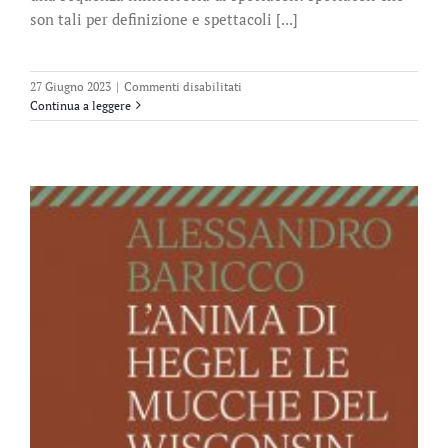
son tali per definizione e spettacoli [...]
su
27 Giugno 2023
|
Commenti disabilitati
Barnum.
Continua a leggere
Cronache
dal
grande
show