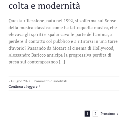
colta e modernità
Questa riflessione, nata nel 1992, si sofferma sul Senso
della musica classica: come ha fatto quella musica, che
elevava gli spiriti e spalancava le porte dell’anima, a
perdere il contatto col pubblico e a ritirarsi in una torre
d’avorio? Passando da Mozart al cinema di Hollywood,
Alessandro Baricco anticipa la progressiva perdita di
presa sul contemporaneo [...]
su
2 Giugno 2023
|
Commenti disabilitati
L’anima
Continua a leggere
di
Hegel
e
le
mucche
Prossimo
1
2
del
Wisconsin.