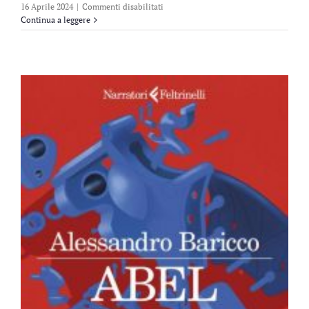
su
16 Aprile 2024
|
Commenti disabilitati
Smith
Continua a leggere
&
Wesson