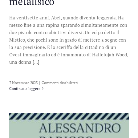
metafisico
Ha ventisette anni, Abel, quando diventa leggenda. Ha
messo fine a una rapina sparando simultaneamente con
due pistole contro obiettivi diversi. Un colpo detto il
Mistico, che pochi sono in grado di mettere a segno con
la sua precisione. È lo sceriffo della cittadina di un
Ovest immaginario ed è innamorato di Hallelujah Wood,
una donna [...]
su
7 Novembre 2023
|
Commenti disabilitati
Abel.
Continua a leggere
Un
western
metafisico