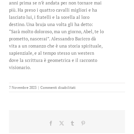
anni prima se n’è andata per non tornare mai
più. Ha preso i quattro cavalli migliori e ha
lasciato lui, i fratelli e la sorella al loro
destino. Una bruja una volta gli ha detto:
“Sarà molto doloroso, ma un giorno, Abel, te lo
prometto, nascerai”. Alessandro Baricco dà
vita a un romanzo che è una storia spirituale,
sapienziale, e al tempo stesso un western
dove la scrittura è geometrica e il racconto
visionario.
su
7 Novembre 2023
|
Commenti disabilitati
Abel.
Un
western
metafisico
Facebook
X
Tumblr
Pinterest