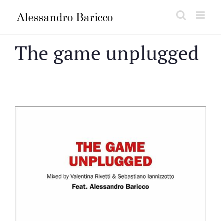
Salta
al
contenuto
The game unplugged