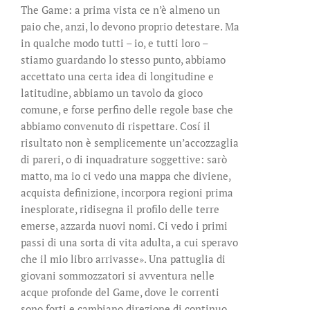
The Game: a prima vista ce n’è almeno un
paio che, anzi, lo devono proprio detestare. Ma
in qualche modo tutti – io, e tutti loro –
stiamo guardando lo stesso punto, abbiamo
accettato una certa idea di longitudine e
latitudine, abbiamo un tavolo da gioco
comune, e forse perfino delle regole base che
abbiamo convenuto di rispettare. Cosí il
risultato non è semplicemente un’accozzaglia
di pareri, o di inquadrature soggettive: sarò
matto, ma io ci vedo una mappa che diviene,
acquista definizione, incorpora regioni prima
inesplorate, ridisegna il profilo delle terre
emerse, azzarda nuovi nomi. Ci vedo i primi
passi di una sorta di vita adulta, a cui speravo
che il mio libro arrivasse». Una pattuglia di
giovani sommozzatori si avventura nelle
acque profonde del Game, dove le correnti
sono forti e cambiano direzione di continuo.