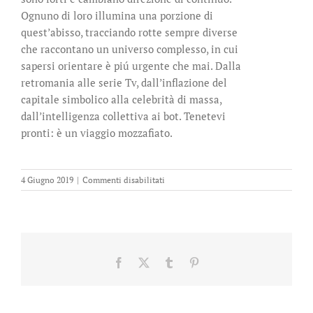
Ognuno di loro illumina una porzione di
quest’abisso, tracciando rotte sempre diverse
che raccontano un universo complesso, in cui
sapersi orientare è piú urgente che mai. Dalla
retromania alle serie Tv, dall’inflazione del
capitale simbolico alla celebrità di massa,
dall’intelligenza collettiva ai bot. Tenetevi
pronti: è un viaggio mozzafiato.
su
4 Giugno 2019
|
Commenti disabilitati
The
game
unplugged
Facebook
X
Tumblr
Pinterest