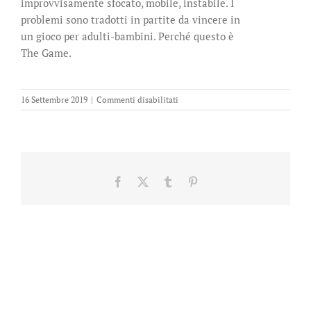
improvvisamente sfocato, mobile, instabile. I
problemi sono tradotti in partite da vincere in
un gioco per adulti-bambini. Perché questo è
The Game.
su
16 Settembre 2019
|
Commenti disabilitati
The
Game
Facebook
X
Tumblr
Pinterest