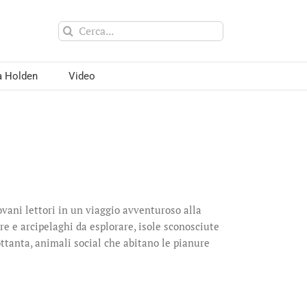
Cerca
per:
a Holden
Video
ovani lettori in un viaggio avventuroso alla
re e arcipelaghi da esplorare, isole sconosciute
ttanta, animali social che abitano le pianure