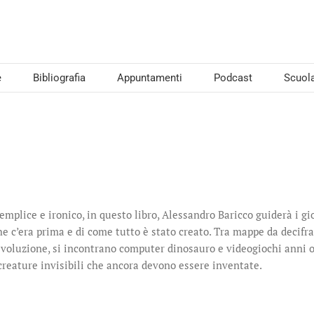
e
Bibliografia
Appuntamenti
Podcast
Scuol
mplice e ironico, in questo libro, Alessandro Baricco guiderà i gi
he c’era prima e di come tutto è stato creato. Tra mappe da decifra
evoluzione, si incontrano computer dinosauro e videogiochi anni o
 creature invisibili che ancora devono essere inventate.