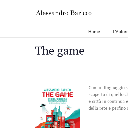
Salta
al
contenuto
Home
L’Autor
The game
Con un linguaggio se
scoperta di quello c
e città in continua 
della rete e perfino