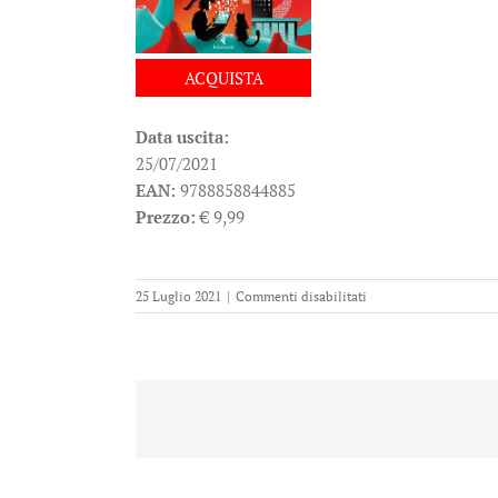
ACQUISTA
Data uscita:
25/07/2021
EAN:
9788858844885
Prezzo:
€ 9,99
su
25 Luglio 2021
|
Commenti disabilitati
The
game