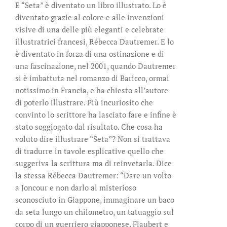
E “Seta” è diventato un libro illustrato. Lo è
diventato grazie al colore e alle invenzioni
visive di una delle più eleganti e celebrate
illustratrici francesi, Rébecca Dautremer. E lo
è diventato in forza di una ostinazione e di
una fascinazione, nel 2001, quando Dautremer
si è imbattuta nel romanzo di Baricco, ormai
notissimo in Francia, e ha chiesto all’autore
di poterlo illustrare. Più incuriosito che
convinto lo scrittore ha lasciato fare e infine è
stato soggiogato dal risultato. Che cosa ha
voluto dire illustrare “Seta”? Non si trattava
di tradurre in tavole esplicative quello che
suggeriva la scrittura ma di reinvetarla. Dice
la stessa Rébecca Dautremer: “Dare un volto
a Joncour e non darlo al misterioso
sconosciuto in Giappone, immaginare un baco
da seta lungo un chilometro, un tatuaggio sul
corpo di un guerriero giapponese, Flaubert e