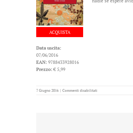
nadie se espere avio
ACQUISTA
Data uscita:
07/06/2016
EAN:
9788433928016
Prezzo:
€ 5,99
su
7 Giugno 2016
|
Commenti disabilitati
Seda