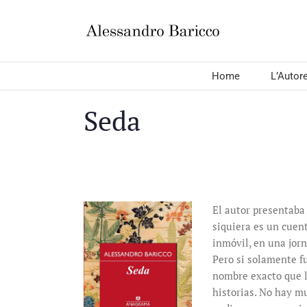
Salta
al
contenuto
Home
L’Autor
Seda
El autor presentaba 
siquiera es un cuen
inmóvil, en una jorn
Pero si solamente fu
nombre exacto que l
historias. No hay m