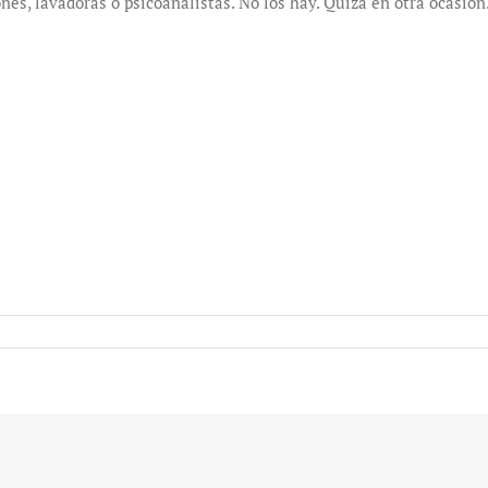
nes, lavadoras o psicoanalistas. No los hay. Quizá en otra ocasión