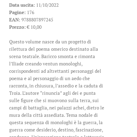
Data uscita:
11/10/2022
Pagine:
176
EAN:
9788807897245
Prezzo:
€ 10,00
Questo volume nasce da un progetto di
rilettura del poema omerico destinato alla
scena teatrale. Baricco smonta e rimonta
l’Iliade creando ventun monologhi,
corrispondenti ad altrettanti personaggi del
poema e al personaggio di un aedo che
racconta, in chiusura, l’assedio e la caduta di
Troia. L’autore “rinuncia” agli dei e punta
sulle figure che si muovono sulla terra, sui
campi di battaglia, nei palazzi achei, dietro le
mura della città assediata. Tema nodale di
questa sequenza di monologhi è la guerra, la
guerra come desiderio, destino, fascinazione,
condanna. Un’operazione teatrale e letteraria