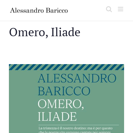
Salta
al
contenuto
Omero, Iliade