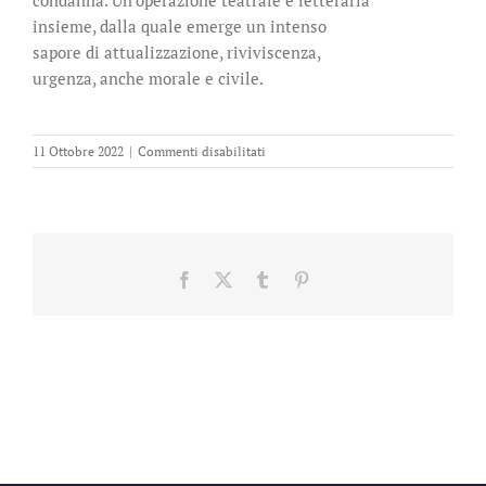
insieme, dalla quale emerge un intenso
sapore di attualizzazione, riviviscenza,
urgenza, anche morale e civile.
su
11 Ottobre 2022
|
Commenti disabilitati
Omero,
Iliade
Facebook
X
Tumblr
Pinterest