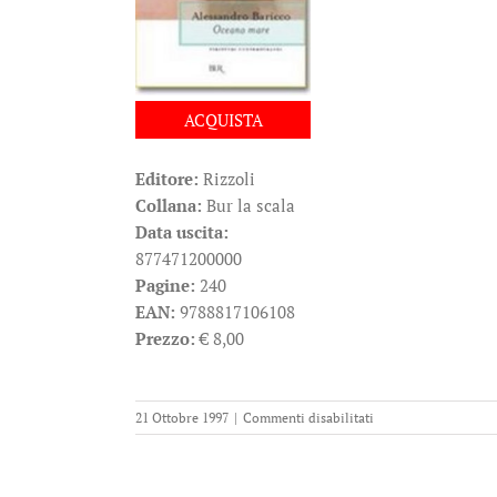
ACQUISTA
Editore:
Rizzoli
Collana:
Bur la scala
Data uscita:
877471200000
Pagine:
240
EAN:
9788817106108
Prezzo:
€ 8,00
su
21 Ottobre 1997
|
Commenti disabilitati
Oceano
mare