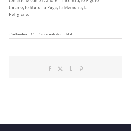
tematiche come l’Amore, l’Incontro, le Figure
Umane, lo Stato, la Fuga, la Memoria, la
Religione.
su
7 Settembre 1999
|
Commenti disabilitati
In
linea
d’aria
Facebook
X
Tumblr
Pinterest