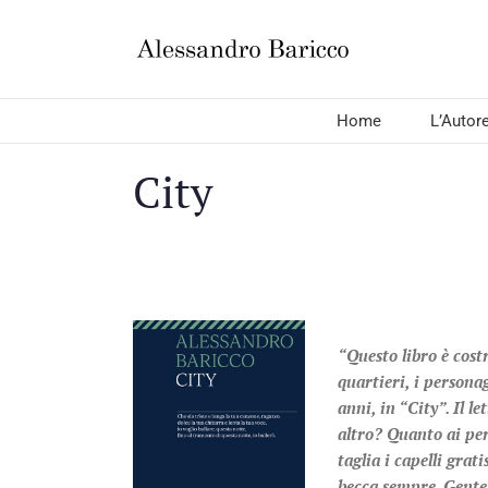
Salta
al
contenuto
Home
L’Autor
City
“Questo libro è costr
quartieri, i persona
anni, in “City”. Il le
altro? Quanto ai per
taglia i capelli grat
becca sempre. Gente 