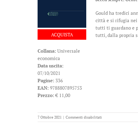
Gould ha tredici ann
città e si rifugia n
tutti ti guardano e 
ACQUISTA
tutti, dalla propria 
Collana:
Universale
economica
Data uscita:
07/10/2021
Pagine:
336
EAN:
9788807895753
Prezzo:
€ 11,00
su
7 Ottobre 2021
|
Commenti disabilitati
City