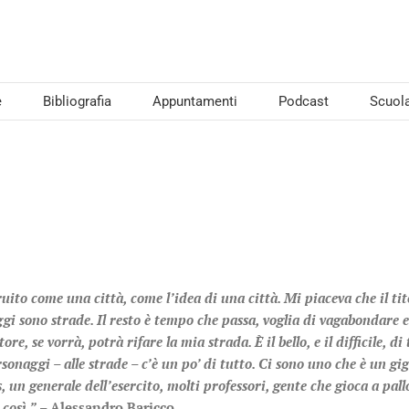
e
Bibliografia
Appuntamenti
Podcast
Scuol
uito come una città, come l’idea di una città. Mi piaceva che il tito
ggi sono strade. Il resto è tempo che passa, voglia di vagabondare 
ttore, se vorrà, potrà rifare la mia strada. È il bello, e il difficile, d
sonaggi – alle strade – c’è un po’ di tutto. Ci sono uno che è un gi
is, un generale dell’esercito, molti professori, gente che gioca a pa
così.”
– Alessandro Baricco