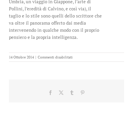
Umbria, un viaggio in Giappone, l’arte di
Pollini, l’eredità di Calvino, e così via), il
taglio e lo stile sono quelli dello scrittore che
va oltre il panorama offerto dai media
intervenendo in qualche modo con il proprio
pensiero e la propria intelligenza.
su
14 Ottobre 2014
|
Commenti disabilitati
Barnum
2.
Altre
cronache
del
grande
Facebook
X
Tumblr
Pinterest
show